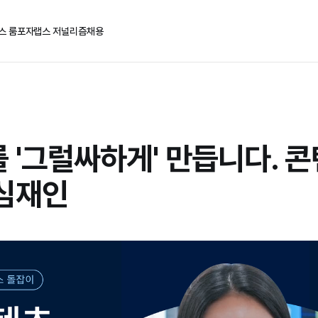
스 룸
포자랩스 저널리즘
채용
 '그럴싸하게' 만듭니다. 콘
심재인