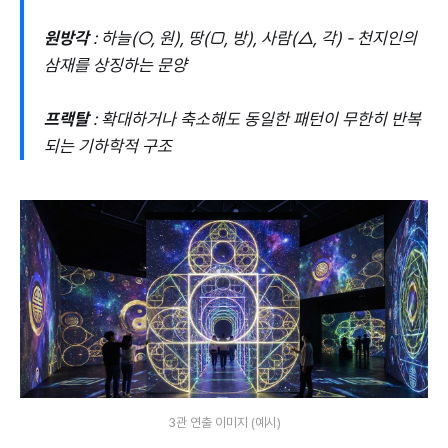
원방각
: 하늘(○, 원), 땅(□, 방), 사람(△, 각) - 천지인의
삼재를 상징하는 문양
프랙탈
: 확대하거나 축소해도 동일한 패턴이 무한히 반복
되는 기하학적 구조
3관 연출 이미지 (예시)