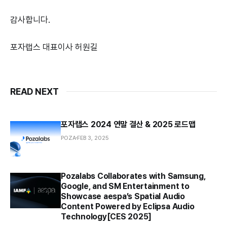
감사합니다.
포자랩스 대표이사 허원길
READ NEXT
포자랩스 2024 연말 결산 & 2025 로드맵
POZA
FEB 3, 2025
Pozalabs Collaborates with Samsung,
Google, and SM Entertainment to
Showcase aespa’s Spatial Audio
Content Powered by Eclipsa Audio
Technology[CES 2025]