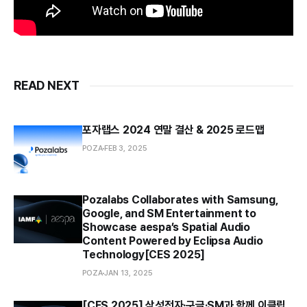
READ NEXT
포자랩스 2024 연말 결산 & 2025 로드맵
POZA
FEB 3, 2025
Pozalabs Collaborates with Samsung,
Google, and SM Entertainment to
Showcase aespa’s Spatial Audio
Content Powered by Eclipsa Audio
Technology[CES 2025]
POZA
JAN 13, 2025
[CES 2025] 삼성전자·구글·SM과 함께 이클립